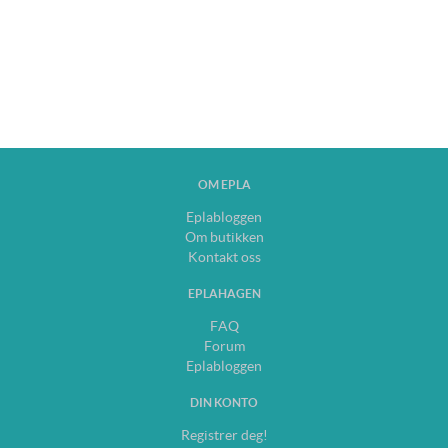
OM EPLA
Eplabloggen
Om butikken
Kontakt oss
EPLAHAGEN
FAQ
Forum
Eplabloggen
DIN KONTO
Registrer deg!