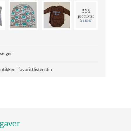
365
produkter
Se mer
selger
butikken i favorittlisten din
 gaver