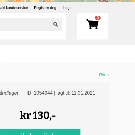
akt kundeservice
Registrer deg!
Login
0
Pin It
åndlaget
ID: 1054944 | lagt til: 11.01.2021
kr
130,-