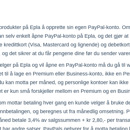
 produkter på Epla å opprette sin egen PayPal-konto. Om
n selv enkelt åpne PayPal-konto på Epla, og det gjør at
ge kredittkort (Visa, Mastercard og lignende) og debetkor
t, og det sikrer at du får pengene dine før du sender vare
selger på Epla og vil åpne en PayPal-konto må du gå til
et til å lage en Premium eller Business-konto, ikke en Pe
u kan motta per måned, og personlige kontoer kan ikke 
 Det er kun små forskjeller mellom en Premium og en Busi
 som mottar betaling hver gang en kunde velger å bruke 
innbetalingen, og beregnes ut fra månedlig omsetning. P
måned betale 3,4% av salgssummen + kr 2,80,- per tran
det har andre satser. PayPals gebyrer for å motta betali