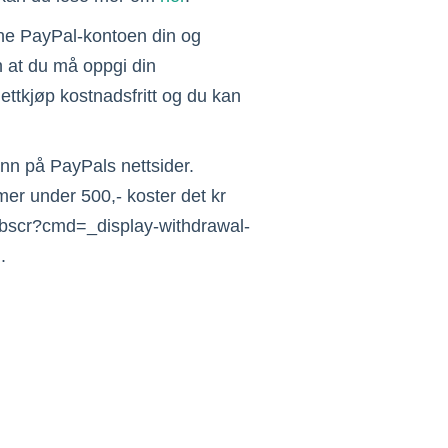
pne PayPal-kontoen din og
n at du må oppgi din
ttkjøp kostnadsfritt og du kan
inn på PayPals nettsider.
mer under 500,- koster det kr
webscr?cmd=_display-withdrawal-
.