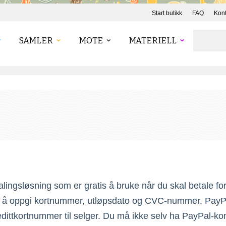
Start butikk
FAQ
Kont
SAMLER
MOTE
MATERIELL
lingsløsning som er gratis å bruke når du skal betale for
ved å oppgi kortnummer, utløpsdato og CVC-nummer. PayPa
edittkortnummer til selger. Du må ikke selv ha PayPal-kon