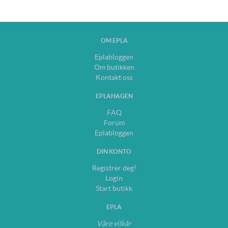
OM EPLA
Eplabloggen
Om butikken
Kontakt oss
EPLAHAGEN
FAQ
Forum
Eplabloggen
DIN KONTO
Registrer deg!
Login
Start butikk
EPLA
Våre vilkår