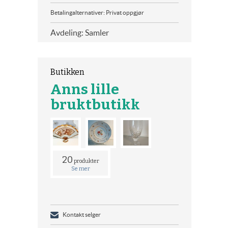
Betalingalternativer: Privat oppgjør
Avdeling: Samler
Butikken
Anns lille
bruktbutikk
20
produkter
Se mer
Kontakt selger