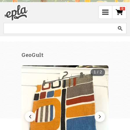
0
GeoGult
1 / 2