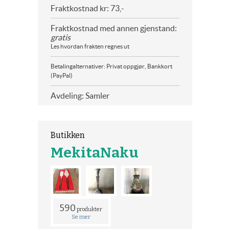
Fraktkostnad kr: 73,-
Fraktkostnad med annen gjenstand:
gratis
Les hvordan frakten regnes ut
Betalingalternativer: Privat oppgjør, Bankkort
(PayPal)
Avdeling: Samler
Butikken
MekitaNaku
590
produkter
Se mer