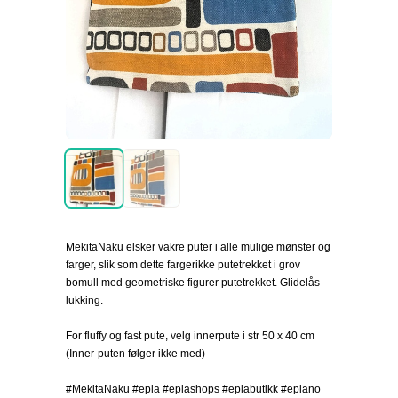
MekitaNaku elsker vakre puter i alle mulige mønster og
farger, slik som dette fargerikke putetrekket i grov
bomull med geometriske figurer putetrekket. Glidelås-
lukking.
For fluffy og fast pute, velg innerpute i str 50 x 40 cm
(Inner-puten følger ikke med)
#MekitaNaku #epla #eplashops #eplabutikk #eplano