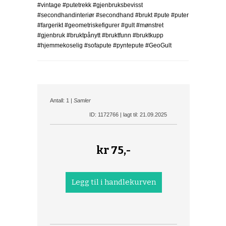
#vintage #putetrekk #gjenbruksbevisst
#secondhandinteriør #secondhand #brukt #pute #puter
#fargerikt #geometriskefigurer #gult #mønstret
#gjenbruk #bruktpånytt #bruktfunn #bruktkupp
#hjemmekoselig #sofapute #pyntepute #GeoGult
Antall: 1 |
Samler
ID: 1172766 | lagt til: 21.09.2025
kr
75,-