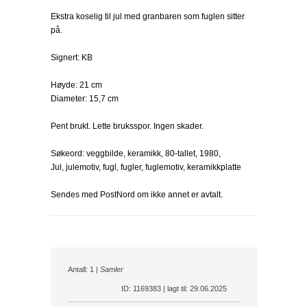
Ekstra koselig til jul med granbaren som fuglen sitter
på.
Signert: KB
Høyde: 21 cm
Diameter: 15,7 cm
Pent brukt. Lette bruksspor. Ingen skader.
Søkeord: veggbilde, keramikk, 80-tallet, 1980,
Jul, julemotiv, fugl, fugler, fuglemotiv, keramikkplatte
Sendes med PostNord om ikke annet er avtalt.
Antall: 1 |
Samler
ID: 1169383 | lagt til: 29.06.2025