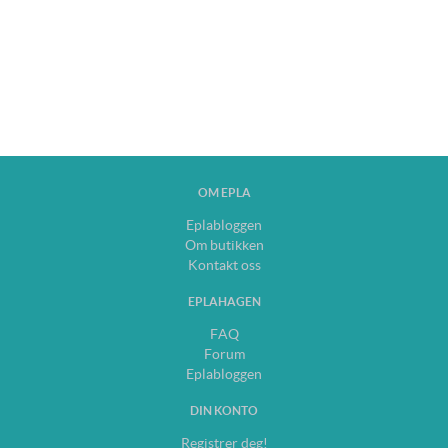
OM EPLA
Eplabloggen
Om butikken
Kontakt oss
EPLAHAGEN
FAQ
Forum
Eplabloggen
DIN KONTO
Registrer deg!