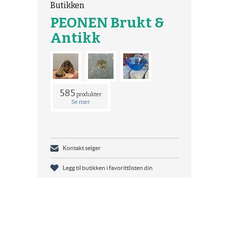
Butikken
PEONEN Brukt &
Antikk
585
produkter
Se mer
Kontakt selger
Legg til butikken i favorittlisten din