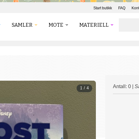
Start butikk
FAQ
Kont
SAMLER
MOTE
MATERIELL
Antall: 0 |
S
1 / 4