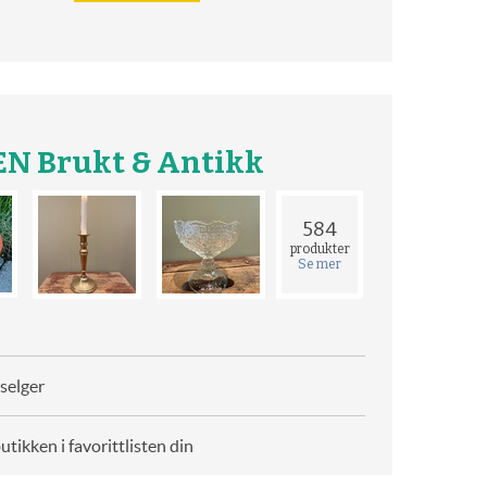
N Brukt & Antikk
584
produkter
Se mer
selger
butikken i favorittlisten din