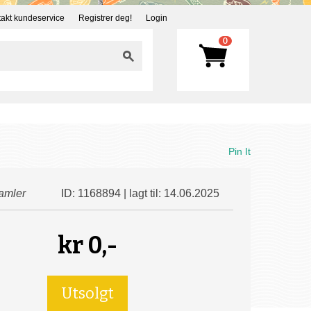
akt kundeservice
Registrer deg!
Login
0
Pin It
amler
ID: 1168894 | lagt til: 14.06.2025
kr
0,-