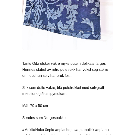
Tante Oda elsker vakre myke puter i delikate farger.
Hennes stabel av retro putetrekk har vokst seg større
enn det hun selv har bruk for...
Slik som dette vakre, blå putetrekket med sølvgrått
mønster og 5 cm pyntekant.
Mål: 70 x 50 cm
Sendes som Norgespakke
#MekitaNaku #epla #eplashops #eplabutikk #eplano