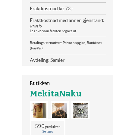
Fraktkostnad kr: 73,-
Fraktkostnad med annen gjenstand:
gratis
Les hvordan frakten regnes ut
Betalingalternativer: Privat oppgjør, Bankkort
(PayPal)
Avdeling: Samler
Butikken
MekitaNaku
590
produkter
Se mer