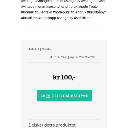
#vintage #vintageihjemmet #sengetøy #vintagebevisst
#vintageinteriør #secondhand #brukt #pute #puter
#bomull #putertrekk #hodepute #gjenbruk #bruktpånytt
#bruktfunn #bruktkupp #sengetøy #sofistikert
Antall: 1 |
Samler
ID: 1097398 | lagt til: 29.03.2022
kr
100,-
1 elsker dette produktet