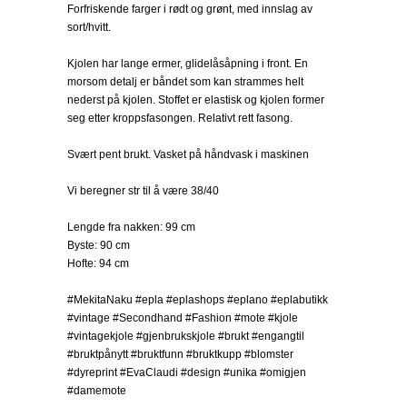
Forfriskende farger i rødt og grønt, med innslag av
sort/hvitt.
Kjolen har lange ermer, glidelåsåpning i front. En
morsom detalj er båndet som kan strammes helt
nederst på kjolen. Stoffet er elastisk og kjolen former
seg etter kroppsfasongen. Relativt rett fasong.
Svært pent brukt. Vasket på håndvask i maskinen
Vi beregner str til å være 38/40
Lengde fra nakken: 99 cm
Byste: 90 cm
Hofte: 94 cm
#MekitaNaku #epla #eplashops #eplano #eplabutikk
#vintage #Secondhand #Fashion #mote #kjole
#vintagekjole #gjenbrukskjole #brukt #engangtil
#bruktpånytt #bruktfunn #bruktkupp #blomster
#dyreprint #EvaClaudi #design #unika #omigjen
#damemote