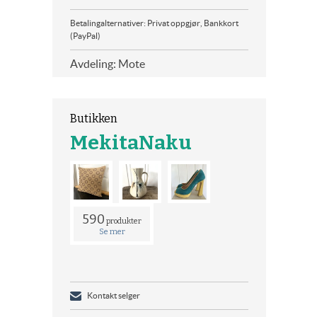
Betalingalternativer: Privat oppgjør, Bankkort
(PayPal)
Avdeling: Mote
Butikken
MekitaNaku
590
produkter
Se mer
Kontakt selger