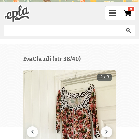
0
EvaClaudi (str 38/40)
2 / 3