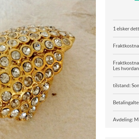
1 elsker det
Fraktkostnad
Fraktkostna
Les hvordan
tilstand: So
Betalingalte
Avdeling: M