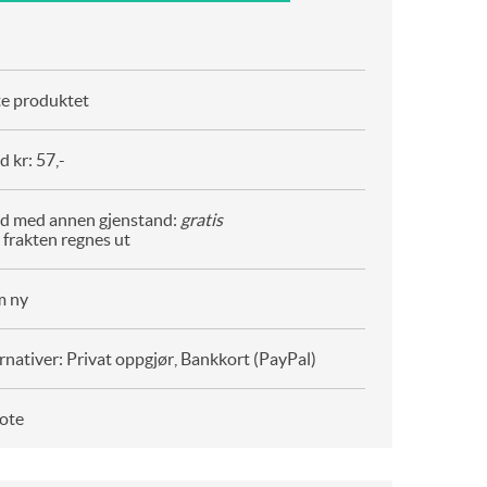
te produktet
 kr: 57,-
d med annen gjenstand:
gratis
 frakten regnes ut
m ny
rnativer: Privat oppgjør, Bankkort (PayPal)
ote