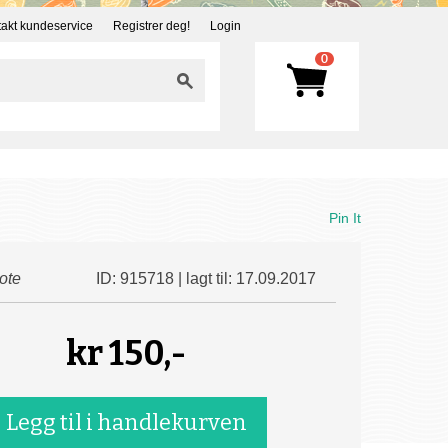
akt kundeservice
Registrer deg!
Login
0
Pin It
ote
ID: 915718 | lagt til: 17.09.2017
kr
150,-