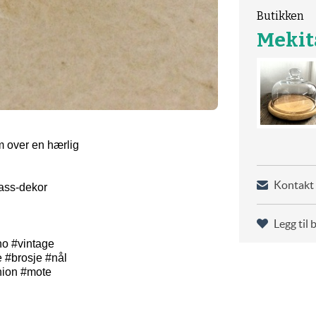
Butikken
Meki
m over en hærlig
Kontakt 
rass-dekor
Legg til 
no #vintage
 #brosje #nål
shion #mote