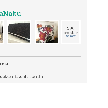
taNaku
590
produkter
Se mer
selger
butikken i favorittlisten din