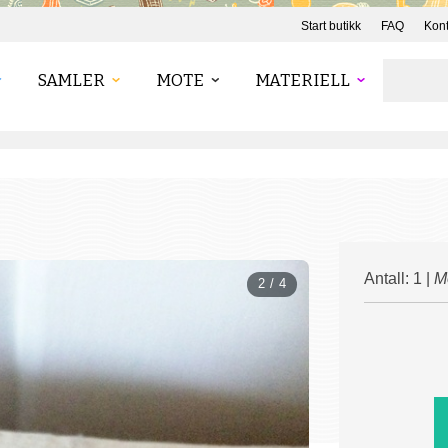
Start butikk
FAQ
Kont
SAMLER
MOTE
MATERIELL
Antall: 1 |
M
2 / 4