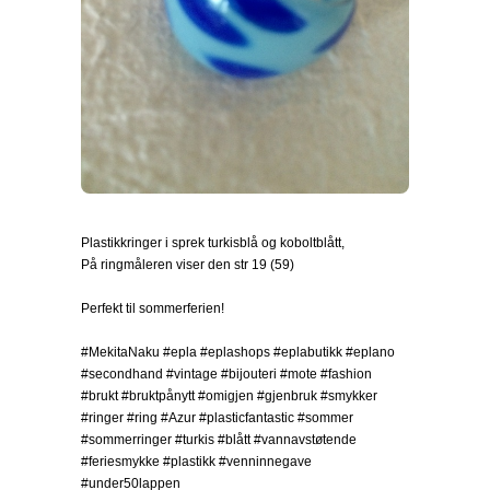
Plastikkringer i sprek turkisblå og koboltblått,
På ringmåleren viser den str 19 (59)
Perfekt til sommerferien!
#MekitaNaku #epla #eplashops #eplabutikk #eplano
#secondhand #vintage #bijouteri #mote #fashion
#brukt #bruktpånytt #omigjen #gjenbruk #smykker
#ringer #ring #Azur #plasticfantastic #sommer
#sommerringer #turkis #blått #vannavstøtende
#feriesmykke #plastikk #venninnegave
#under50lappen