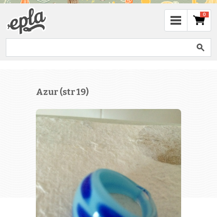
0
Azur (str 19)