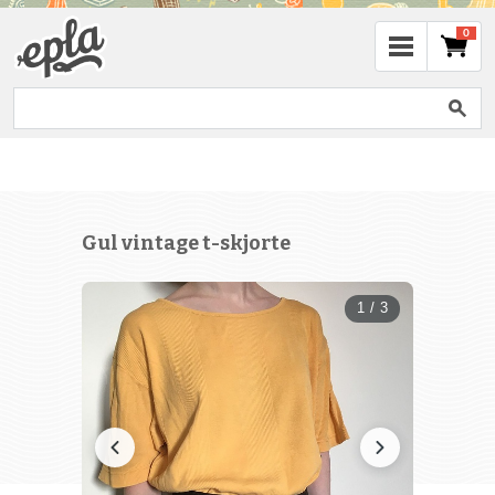
0
Gul vintage t-skjorte
1 / 3