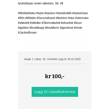
brukslitasje under støvelen. Str. 38
#MekitaNaku #epla #eplano #eplabutikk #eplashops
#80s #80talls #Secondhand #fashion #sko #skinnsko
#støvlett #stiletter #Skinnstøvlett #eksotisk #brun
#gylden #bruktkupp #bruktfunn #gjenbruk #mote
#JackieBrown
Antall: 1 |
Mote
ID: 1044540 | lagt til: 30.10.2020
kr
100,-