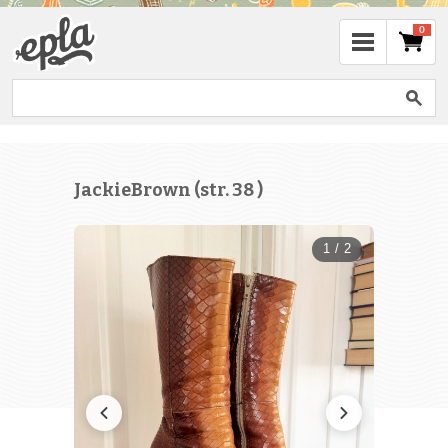
0
JackieBrown (str. 38 )
1 / 2