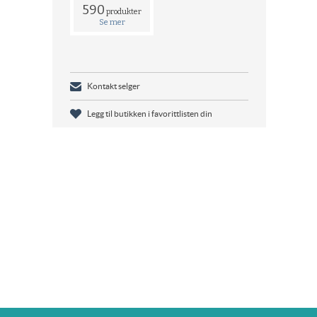
590
produkter
Se mer
Kontakt selger
Legg til butikken i favorittlisten din