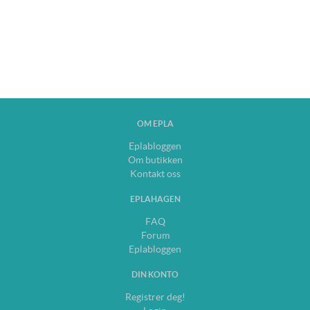
OM EPLA
Eplabloggen
Om butikken
Kontakt oss
EPLAHAGEN
FAQ
Forum
Eplabloggen
DIN KONTO
Registrer deg!