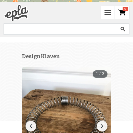
0
DesignKlaven
1 / 3