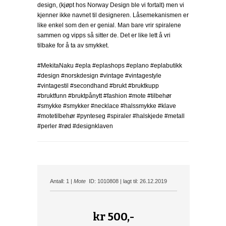
design, (kjøpt hos Norway Design ble vi fortalt) men vi
kjenner ikke navnet til designeren. Låsemekanismen er
like enkel som den er genial. Man bare vrir spiralene
sammen og vipps så sitter de. Det er like lett å vri
tilbake for å ta av smykket.
#MekitaNaku #epla #eplashops #eplano #eplabutikk
#design #norskdesign #vintage #vintagestyle
#vintagestil #secondhand #brukt #bruktkupp
#bruktfunn #bruktpånytt #fashion #mote #tilbehør
#smykke #smykker #necklace #halssmykke #klave
#motetilbehør #pynteseg #spiraler #halskjede #metall
#perler #rød #designklaven
Antall: 1 |
Mote
ID: 1010808 | lagt til: 26.12.2019
kr
500,-