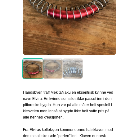
I landsbyen traff MekitaNaku en eksentrisk kvinne ved
navn Elvira. En kvinne som slett ikke passet inn i den
pittoreske bygda. Hun var på alle måter helt spesiell i
klesveien men innså at bygda ikke helt satte pris på
alle hennes kreasjoner...
Fra Elviras kolleksjon kommer denne halsklaven med
den metalliske røde "perlen" inni. Klaven er norsk