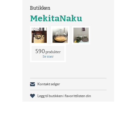
Butikken
MekitaNaku
590
produkter
Se mer
Kontakt selger
Legg til butikken i favorittlisten din