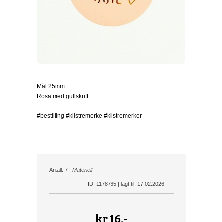
Mål 25mm
Rosa med gullskrift.
#bestilling #klistremerke #klistremerker
Antall: 7 |
Materiell
ID: 1178765 | lagt til: 17.02.2026
kr
16,-