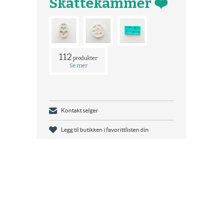
Skattekammer ❤️
112
produkter
Se mer
Kontakt selger
Legg til butikken i favorittlisten din