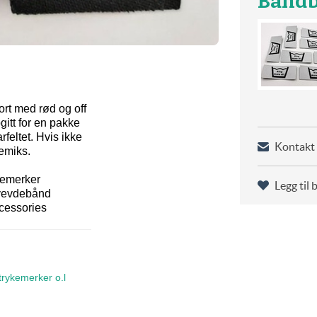
Båndb
rt med rød og off
gitt for en pakke
feltet. Hvis ikke
Kontakt 
gemiks.
kemerker
Legg til 
vevdebånd
ccessories
trykemerker o.l