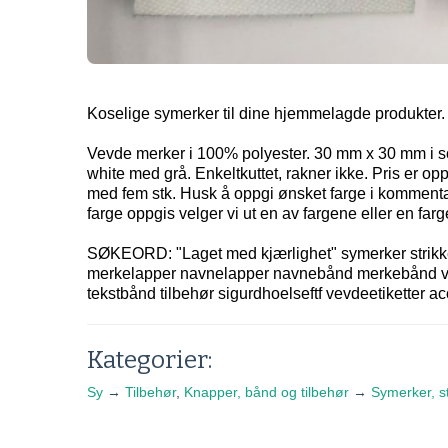
Koselige symerker til dine hjemmelagde produkter.
Vevde merker i 100% polyester. 30 mm x 30 mm i so
white med grå. Enkeltkuttet, rakner ikke. Pris er opp
med fem stk. Husk å oppgi ønsket farge i kommentar
farge oppgis velger vi ut en av fargene eller en far
SØKEORD: "Laget med kjærlighet" symerker strik
merkelapper navnelapper navnebånd merkebånd 
tekstbånd tilbehør sigurdhoelseftf vevdeetiketter a
Kategorier:
Sy
→
Tilbehør
,
Knapper, bånd og tilbehør
→
Symerker, s