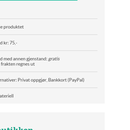
te produktet
 kr: 75,-
d med annen gjenstand:
gratis
 frakten regnes ut
rnativer: Privat oppgjør, Bankkort (PayPal)
teriell