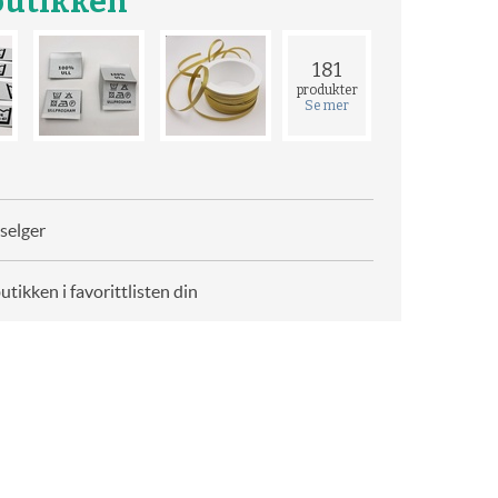
utikken
181
produkter
Se mer
selger
butikken i favorittlisten din