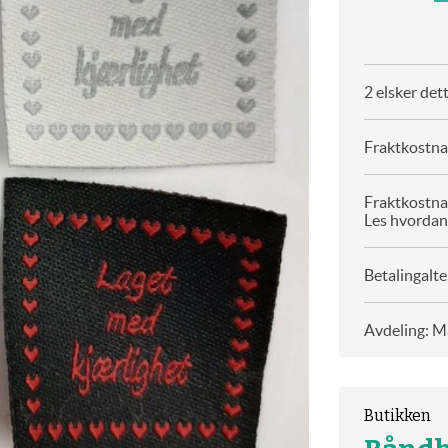
2 elsker det
Fraktkostnad
Fraktkostna
Les hvordan
Betalingalte
Avdeling: Ma
Butikken