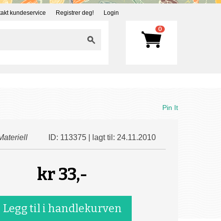
akt kundeservice
Registrer deg!
Login
0
Pin It
Materiell
ID: 113375 | lagt til: 24.11.2010
kr
33,-