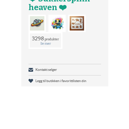
heaven ❤️
3298
produkter
Se mer
Kontakt selger
Legg til butikken i favorittlisten din