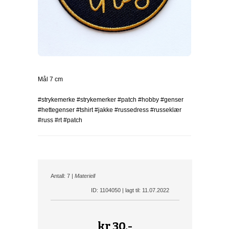
Mål 7 cm
#strykemerke #strykemerker #patch #hobby #genser
#hettegenser #tshirt #jakke #russedress #russeklær
#russ #rt #patch
Antall: 7 |
Materiell
ID: 1104050 | lagt til: 11.07.2022
kr
30,-