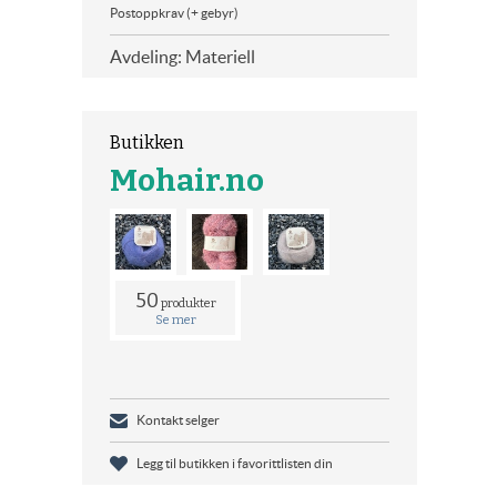
Postoppkrav (+ gebyr)
Avdeling: Materiell
Butikken
Mohair.no
50
produkter
Se mer
Kontakt selger
Legg til butikken i favorittlisten din