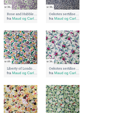
kr 34,-
kr 34,-
Rose and Hubble: Oekotex sertifisert bomulls stoff med blomster på syrin lilla bunn
Oekotex sertifisert bomulls med blå blomster på marine blå bunn
fra
Maud og Carlas stoffer
fra
Maud og Carlas stoffer
kr 69,-
kr 34,-
Liberty of London, lilla Betsy
Oekotex sertifisert bomulls roser på off-white bunn
fra
Maud og Carlas stoffer
fra
Maud og Carlas stoffer