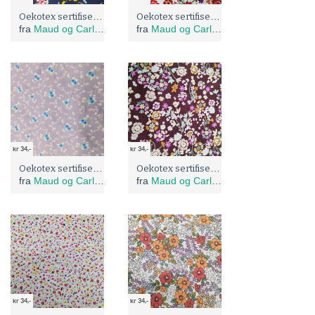
Oekotex sertifisert bomulls poplin med Sakura blomster på marineblå bunn
Oekotex sertifisert bomulls poplin med vintage blomster
fra
Maud og Carlas stoffer
fra
Maud og Carlas stoffer
kr 34,-
kr 34,-
Oekotex sertifisert bomulls poplin med blomster på lys lilla eller syrinbunn
Oekotex sertifisert bomulls poplin med blomster på brun bunn
fra
Maud og Carlas stoffer
fra
Maud og Carlas stoffer
kr 34,-
kr 34,-