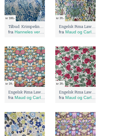
kr 100,-
kr 39,-
Tilbud: Krimpeline vintage stoff 1,5 x1,5 meter
Engelsk Pima Lawn, blomstereng
fra
Hanneles verden - gjenbruk og omsøm
fra
Maud og Carlas stoffer
kr 39,-
kr 39,-
Engelsk Pima Lawn, jugend stil på grønn bunn
Engelsk Pima Lawn, røde roser motiv
fra
Maud og Carlas stoffer
fra
Maud og Carlas stoffer