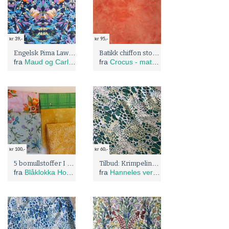
kr 39,-
kr 95,-
Engelsk Pima Lawn, jugend stil
Batikk chiffon stoff i korall farge.
fra
Maud og Carlas stoffer
fra
Crocus - materiell
kr 100,-
kr 60,-
5 bomullstoffer I grønt og gult
Tilbud: Krimpeline vintage stoff 1 x 1,5 m
fra
Blåklokka Hobby
fra
Hanneles verden - gjenbruk og omsøm