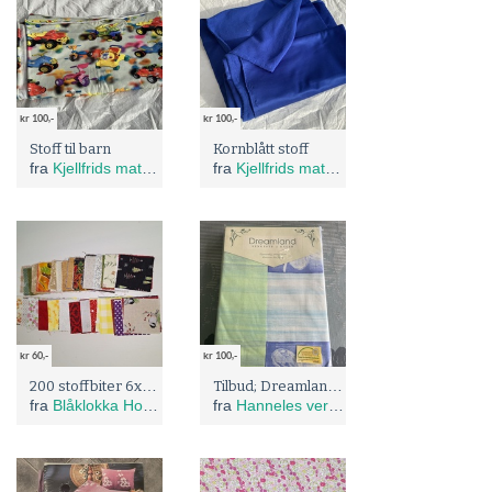
kr 100,-
kr 100,-
Stoff til barn
Kornblått stoff
fra
Kjellfrids materiell og brukt
fra
Kjellfrids materiell og brukt
kr 60,-
kr 100,-
200 stoffbiter 6x6 cm
Tilbud; Dreamland vintage sengesett - uåpnet
fra
Blåklokka Hobby
fra
Hanneles verden - gjenbruk og omsøm