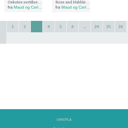
Oekotex sertifisert bomulls poplin med små blomster
Rose and Hubble: Oekotex sertifisert bomulls poplin med senneps blomster
fra
Maud og Carlas stoffer
fra
Maud og Carlas stoffer
1
2
3
4
5
6
…
24
25
26
OM EPLA