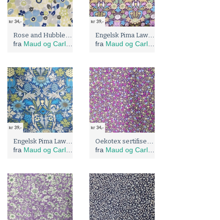
kr 34,-
kr 39,-
Rose and Hubble: Oekotex sertifisert bomulls stoff med fifties vintage blomster
Engelsk Pima Lawn, lilla jugend motiv
fra
Maud og Carlas stoffer
fra
Maud og Carlas stoffer
kr 39,-
kr 34,-
Engelsk Pima Lawn, blått jugend motiv
Oekotex sertifisert bomulls stoff med små blomster på lilla bunn
fra
Maud og Carlas stoffer
fra
Maud og Carlas stoffer