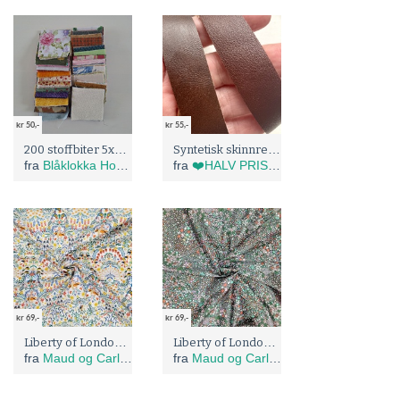
kr 50,-
kr 55,-
200 stoffbiter 5x5 cm
Syntetisk skinnreim (A-4106)
fra
Blåklokka Hobby
fra
❤️HALV PRIS I BLÅBÆRTUA :)
kr 69,-
kr 69,-
Liberty of London, 12 days of Christmas
Liberty of London, Adelajda Christmas
fra
Maud og Carlas stoffer
fra
Maud og Carlas stoffer