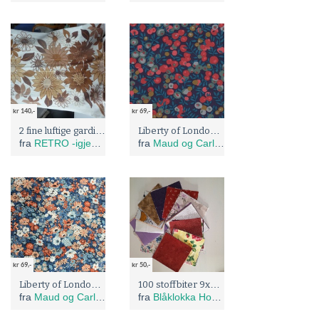
kr 140,-
kr 69,-
2 fine luftige gardiner 80 talls
Liberty of London, Wiltshire
fra
RETRO -igjen. Sommer salg 20% !
fra
Maud og Carlas stoffer
kr 69,-
kr 50,-
Liberty of London, Thorpe
100 stoffbiter 9x9 cm
fra
Maud og Carlas stoffer
fra
Blåklokka Hobby