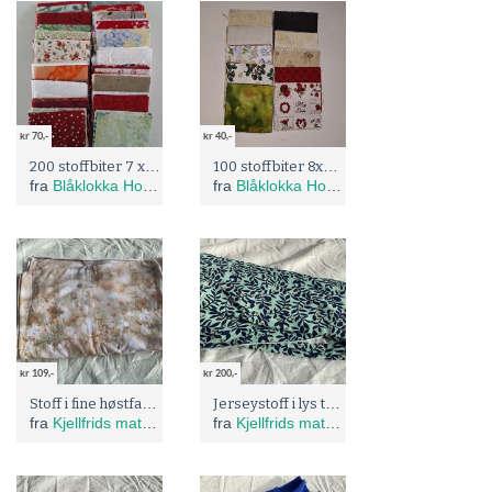
kr 70,-
kr 40,-
200 stoffbiter 7 x 7 cm
100 stoffbiter 8x8 cm
fra
Blåklokka Hobby
fra
Blåklokka Hobby
kr 109,-
kr 200,-
Stoff i fine høstfarger
Jerseystoff i lys turkis m blå blader.
fra
Kjellfrids materiell og brukt
fra
Kjellfrids materiell og brukt