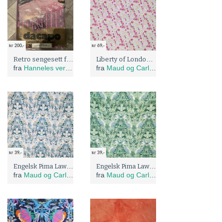
kr 200,-
kr 69,-
Retro sengesett fra DALE - ubrukt
Liberty of London, Poppy and Daisy
fra
Hanneles verden - gjenbruk og omsøm
fra
Maud og Carlas stoffer
kr 39,-
kr 39,-
Engelsk Pima Lawn, jugend stil
Engelsk Pima Lawn, jugend stil
fra
Maud og Carlas stoffer
fra
Maud og Carlas stoffer