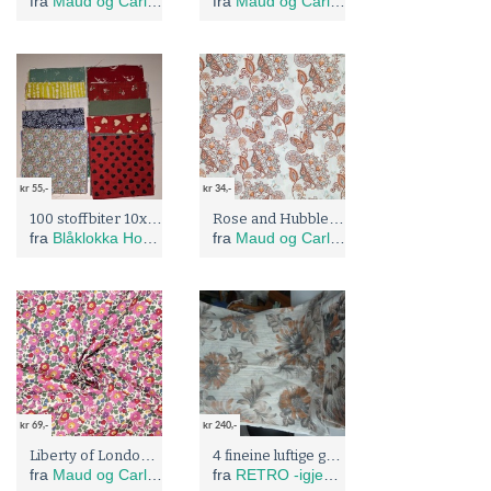
fra
Maud og Carlas stoffer
fra
Maud og Carlas stoffer
kr 55,-
kr 34,-
100 stoffbiter 10x10 cm
Rose and Hubble: Oekotex sertifisert bomulls stoff med sommerfugler og blomster
fra
Blåklokka Hobby
fra
Maud og Carlas stoffer
kr 69,-
kr 240,-
Liberty of London, Betsy
4 fineine luftige gardiner 80 talls
fra
Maud og Carlas stoffer
fra
RETRO -igjen. Sommer salg 20% !