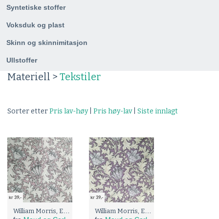
Syntetiske stoffer
Voksduk og plast
Skinn og skinnimitasjon
Ullstoffer
Materiell >
Tekstiler
Sorter etter
Pris lav-høy
|
Pris høy-lav
|
Siste innlagt
kr 39,-
kr 39,-
William Morris, Engelsk Pima Lawn, rosa skotske tistler
William Morris, Engelsk Pima Lawn, skotske tistler