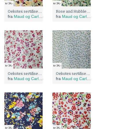
kr 34,-
kr 34,-
Oekotex sertifisert bomulls sol gule blomster
Rose and Hubble: Oekotex sertifisert bomulls poplin, fifties blomster på grønn bunn
fra
Maud og Carlas stoffer
fra
Maud og Carlas stoffer
kr 34,-
kr 34,-
Oekotex sertifisert bomulls poplin med vintage blomster
Oekotex sertifisert bomulls poplin med små blomster på lyseblå bunn
fra
Maud og Carlas stoffer
fra
Maud og Carlas stoffer
kr 34,-
kr 34,-