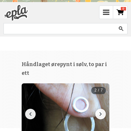
0
Håndlaget ørepynt i sølv, to par i
ett
2 / 7