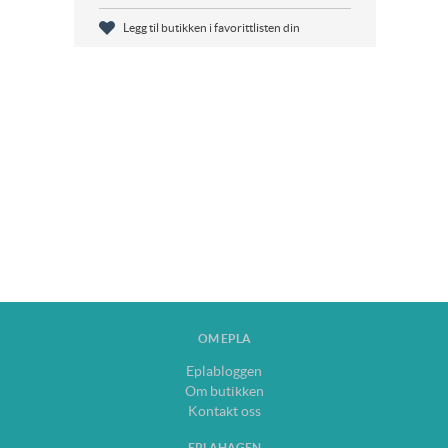
Legg til butikken i favorittlisten din
OM EPLA
Eplabloggen
Om butikken
Kontakt oss
EPLAHAGEN