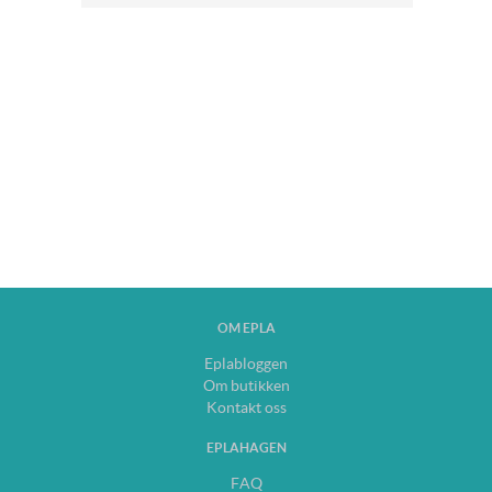
OM EPLA
Eplabloggen
Om butikken
Kontakt oss
EPLAHAGEN
FAQ