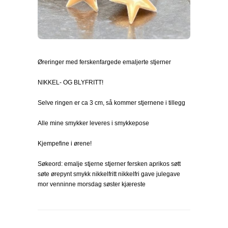
Øreringer med ferskenfargede emaljerte stjerner
NIKKEL- OG BLYFRITT!
Selve ringen er ca 3 cm, så kommer stjernene i tillegg
Alle mine smykker leveres i smykkepose
Kjempefine i ørene!
Søkeord: emalje stjerne stjerner fersken aprikos søtt
søte ørepynt smykk nikkelfritt nikkelfri gave julegave
mor venninne morsdag søster kjæreste