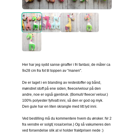
Her har jeg sydd sanse giraffer i fri fantasi, de måler ca
9x28 cm fra fot til toppen av "manen".
De er laget i en blanding av restestoffer og bånd,
mønstret stoff på ene siden, fleece/velour på den
andre, noe er også gjenbruk. (Bomull/ fleece/ velour.)
100% polyester fyllvatt inni, så den er god og myk.
Den gule har en liten skrangle med litt lyd inni.
Ved bestilling må du kommentere hvem du ønsker. Nr 2
fra venstre er solgt( rosa/cerise.) Og så vakumeres den
ved forsendelse slik at vi holder fraktprisen nede :)