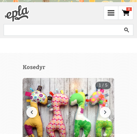
0
Kosedyr
1 / 5