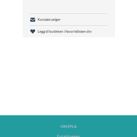
Kontakt selger
Legg til butikken i favorittlisten din
OM EPLA
Eplabloggen