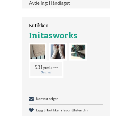
Avdeling: Håndlaget
Butikken
Initasworks
531
produkter
Se mer
Kontakt selger
Legg til butikken i favorittlisten din