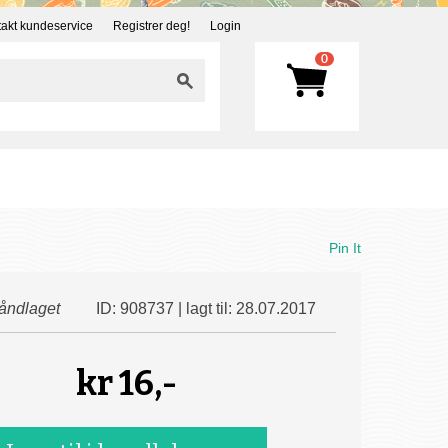
akt kundeservice
Registrer deg!
Login
0
Pin It
åndlaget
ID: 908737 | lagt til: 28.07.2017
kr
16,-