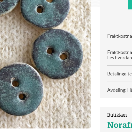
Fraktkostnad
Fraktkostna
Les hvordan
Betalingalte
Avdeling: H
Butikken
Noraf