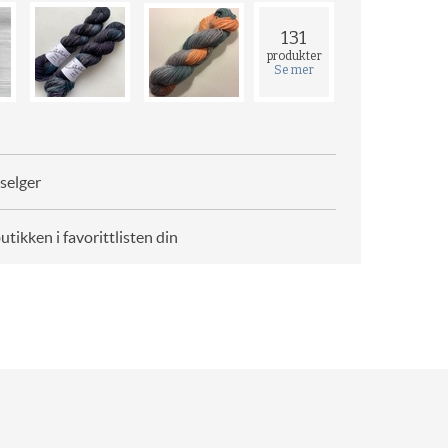
131
produkter
Se mer
selger
butikken i favorittlisten din