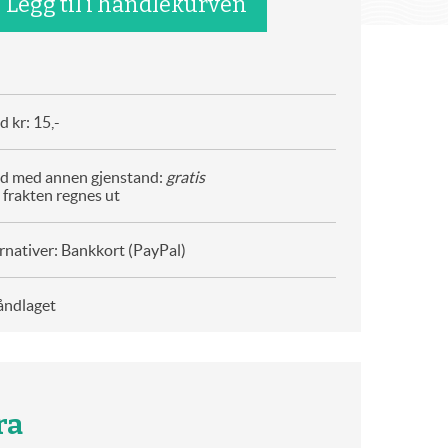
 kr: 15,-
d med annen gjenstand:
gratis
 frakten regnes ut
rnativer: Bankkort (PayPal)
åndlaget
ra