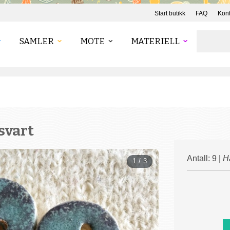
Start butikk
FAQ
Kont
SAMLER
MOTE
MATERIELL
svart
Antall: 9 |
H
1 / 3