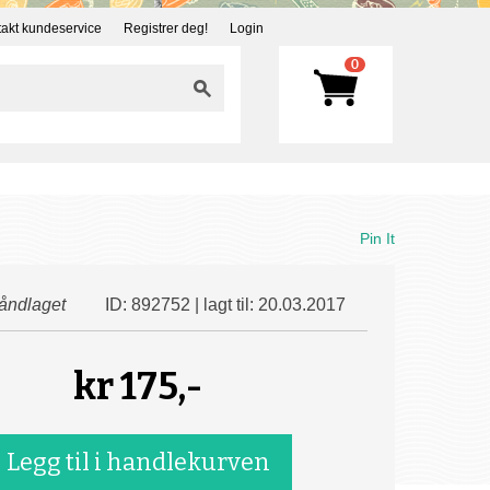
akt kundeservice
Registrer deg!
Login
0
Pin It
åndlaget
ID: 892752 | lagt til: 20.03.2017
kr
175,-