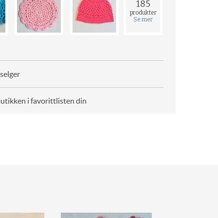
185
produkter
Se mer
selger
butikken i favorittlisten din