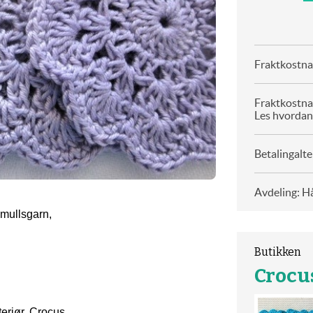
Fraktkostnad
Fraktkostna
Les hvordan
Betalingalte
Avdeling: H
omullsgarn,
Butikken
Crocus
teriør, Crocus,