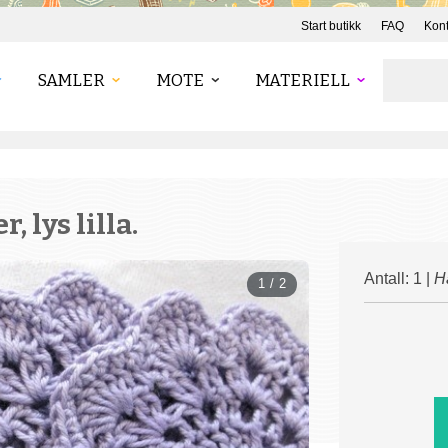
Start butikk
FAQ
Kont
SAMLER
MOTE
MATERIELL
 lys lilla.
Antall: 1 |
H
1 / 2