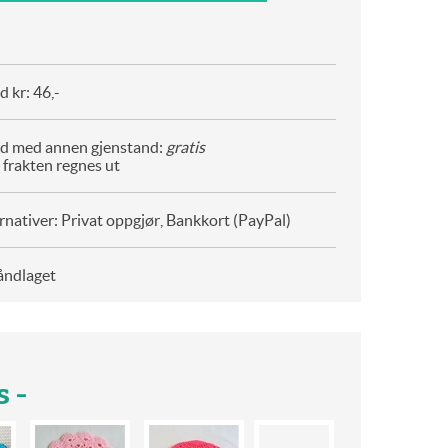
 kr: 46,-
d med annen gjenstand:
gratis
 frakten regnes ut
rnativer: Privat oppgjør, Bankkort (PayPal)
åndlaget
 -