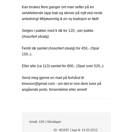
Kan brukes flere ganger om man setter på en
selvklebende lapp bak og skriver på nytt ved neste
anledning! Miljøvennlig & en ny tradisjon er født!
Selges i pakker med ti stk for 120,- per pakke.
(Assortert utvalg)
Femti stk samlet (Assortert utvalg) for 450,- (Spar
150,-).
Eller alle (ca 113) samlet for 800,- (Spar over 520,-).
Send meg gjerne en mail på forhånd til
trineson@gmail.com - om det er noe dere lurer på
angående porto, forsendelse eller annet!
Antall: 109 |
Håndlaget
ID: 481587 | lagt til: 14.03.2012