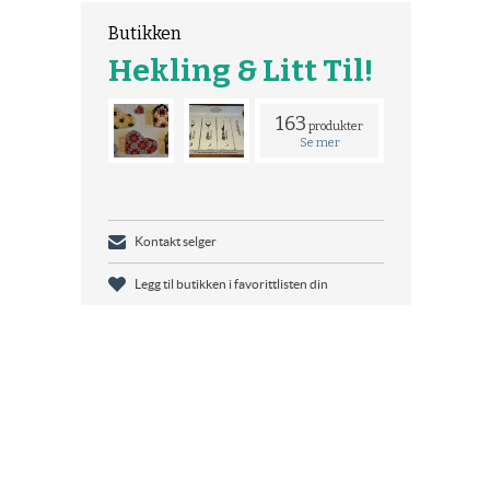
Butikken
Hekling & Litt Til!
163
produkter
Se mer
Kontakt selger
Legg til butikken i favorittlisten din