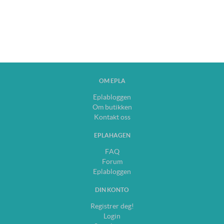
OM EPLA
Eplabloggen
Om butikken
Kontakt oss
EPLAHAGEN
FAQ
Forum
Eplabloggen
DIN KONTO
Registrer deg!
Login