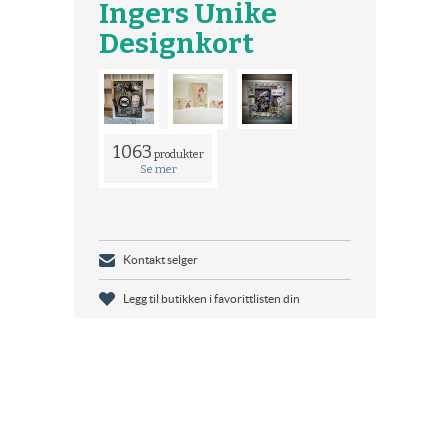
Ingers Unike
Designkort
1063
produkter
Se mer
Kontakt selger
Legg til butikken i favorittlisten din