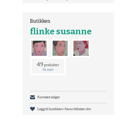
Butikken
flinke susanne
49
produkter
Se mer
Kontakt selger
Legg til butikken i favorittlisten din