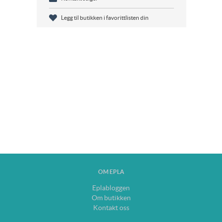
Legg til butikken i favorittlisten din
OM EPLA
Eplabloggen
Om butikken
Kontakt oss