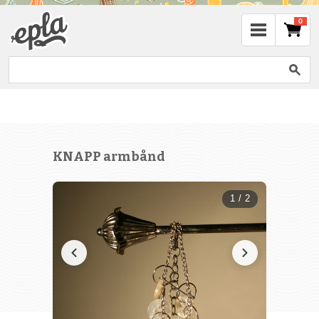
0
KNAPP armbånd
1 / 2