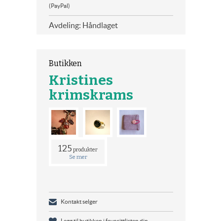
(PayPal)
Avdeling: Håndlaget
Butikken
Kristines
krimskrams
125
produkter
Se mer
Kontakt selger
Legg til butikken i favorittlisten din