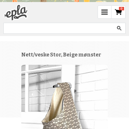
0
Nett/veske Stor, Beige mønster