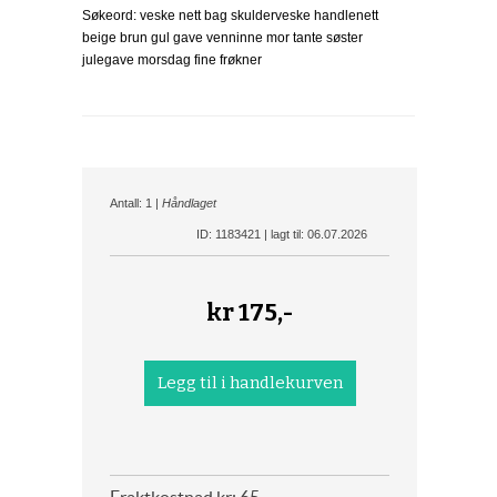
Søkeord: veske nett bag skulderveske handlenett
beige brun gul gave venninne mor tante søster
julegave morsdag fine frøkner
Antall: 1 |
Håndlaget
ID: 1183421 | lagt til: 06.07.2026
kr
175,-