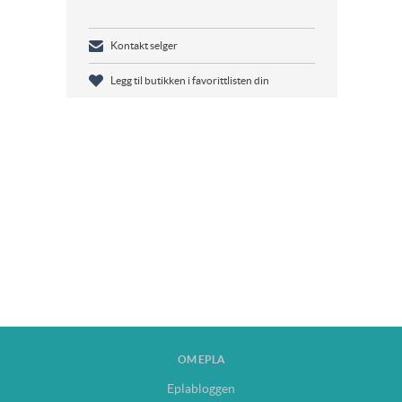
Kontakt selger
Legg til butikken i favorittlisten din
OM EPLA
Eplabloggen