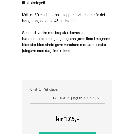
til strikketøyet!
Mål: ca 60 cm fra bunn til toppen av hanken når det
henger, og de er ca 45 cm brede
Søkeord: veske nett bag skulderveske
handlenettsommer gul gult grønn grønt lime limegrønn
blomster blomstrete gave venninne mor tante søster
julegave morsdag fine frøkner
Antall: 1 |
Håndlaget
ID: 1183420 | lagt til: 06.07.2026
kr
175,-