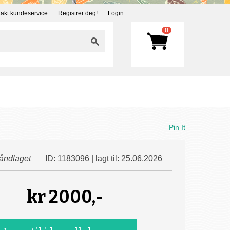
akt kundeservice
Registrer deg!
Login
0
Pin It
åndlaget
ID: 1183096 | lagt til: 25.06.2026
kr
2000,-