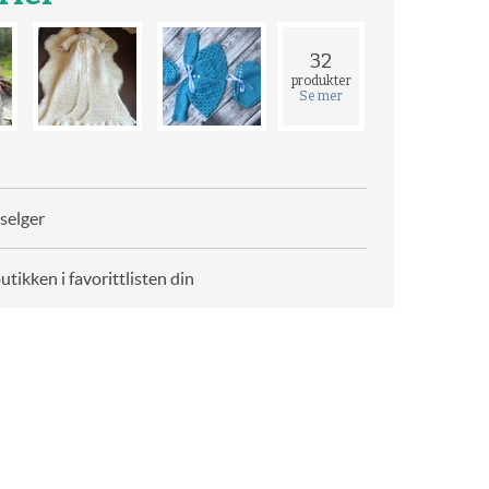
32
produkter
Se mer
selger
butikken i favorittlisten din