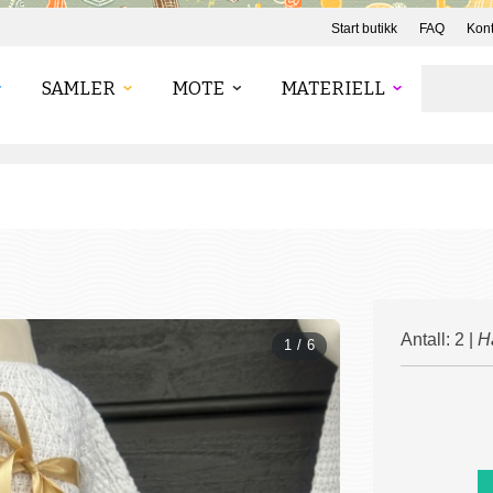
Start butikk
FAQ
Kont
SAMLER
MOTE
MATERIELL
Antall: 2 |
H
1 / 6