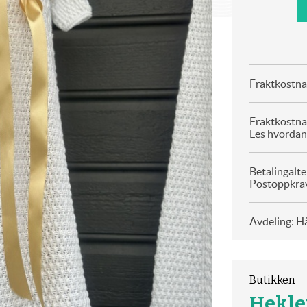
Fraktkostnad
Fraktkostna
Les hvordan
Betalingalte
Postoppkrav
Avdeling: H
Butikken
Hekle