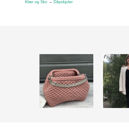
Klær og Sko
→
Dåpskjoler