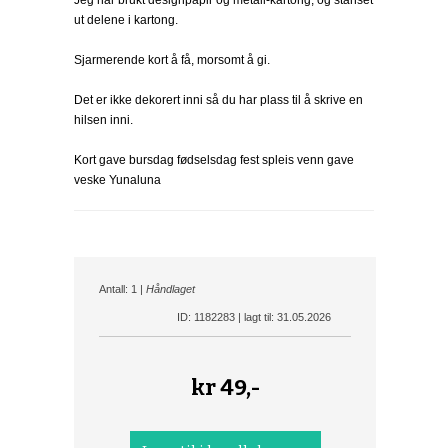
Jeg har brukt designpapir og metall-kartong, og stanset
ut delene i kartong.
Sjarmerende kort å få, morsomt å gi.
Det er ikke dekorert inni så du har plass til å skrive en
hilsen inni.
Kort gave bursdag fødselsdag fest spleis venn gave
veske Yunaluna
Antall: 1 |
Håndlaget
ID: 1182283 | lagt til: 31.05.2026
kr
49,-