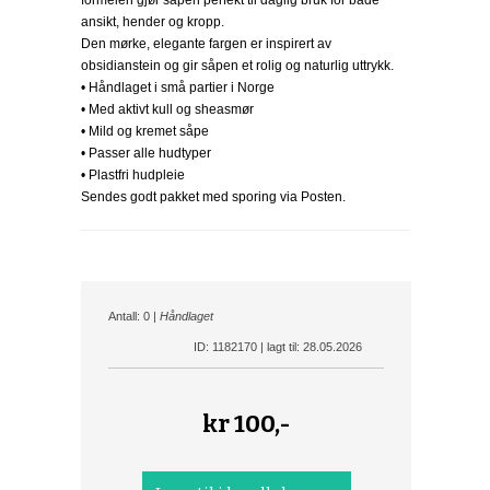
formelen gjør såpen perfekt til daglig bruk for både
ansikt, hender og kropp.
Den mørke, elegante fargen er inspirert av
obsidianstein og gir såpen et rolig og naturlig uttrykk.
• Håndlaget i små partier i Norge
• Med aktivt kull og sheasmør
• Mild og kremet såpe
• Passer alle hudtyper
• Plastfri hudpleie
Sendes godt pakket med sporing via Posten.
Antall: 0 |
Håndlaget
ID: 1182170 | lagt til: 28.05.2026
kr
100,-