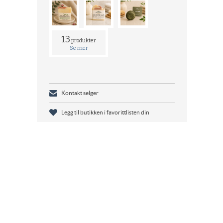
13
produkter
Se mer
Kontakt selger
Legg til butikken i favorittlisten din