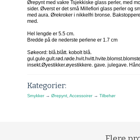
Ørepynt med vakre Tsjekkiske glass perler, med m
sider. Øverst er det små Millefiori glass perler og s
med aura. Ørekroker i nikkelfri bronse. Bakstoppere 
med.
Hel lengde er 5.5 cm.
Bredde på de nederste perlene er 1.7 cm
Søkeord: blå.blått. kobolt blå.
gul.gule.gult.rød.røde.hvit.hvitt.hvite.blomst.blomste
insekt.Øyestikker.øyestikkere. gave. julegave. Hån
Kategorier:
Smykker
→
Ørepynt
,
Accessoirer
→
Tilbehør
Flere pr