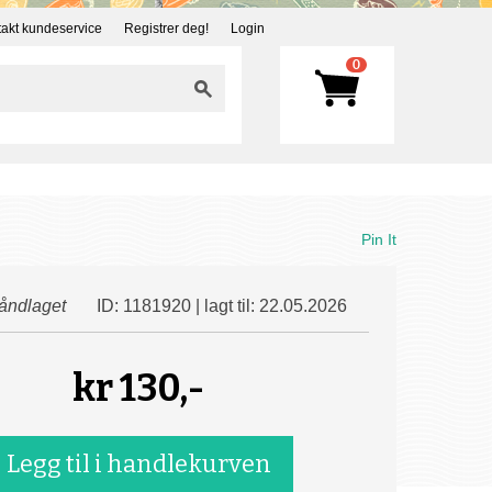
akt kundeservice
Registrer deg!
Login
0
Pin It
åndlaget
ID: 1181920 | lagt til: 22.05.2026
kr
130,-