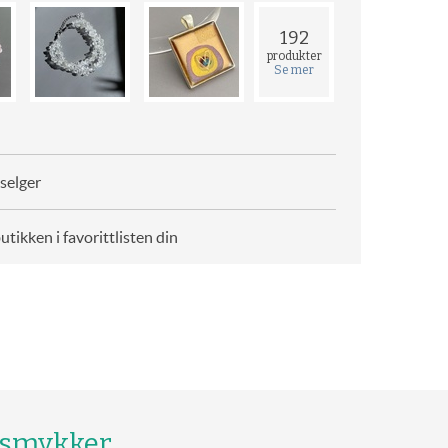
192
produkter
Se mer
selger
butikken i favorittlisten din
 smykker