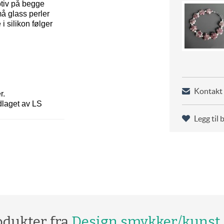
otiv på begge
må glass perler
i silikon følger
Kontakt 
r.
dlaget av LS
Legg til 
odukter fra
Design smykker/kunst