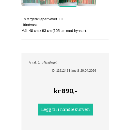
En fargerik løper vevet i ull.
Håndvask.
Mål: 40 cm x 93 cm (105 cm med frynser).
Antall: 1 |
Håndlaget
ID: 1181243 | lagt til: 29.04.2026
kr
890,-