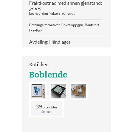
Fraktkostnad med annen gjenstand:
gratis
Les hvordan frakten regnes ut
Betalingalternativer: Privat oppgjør, Bankkort
(PayPal)
Avdeling: Håndlaget
Butikken
Boblende
39
produkter
Se mer