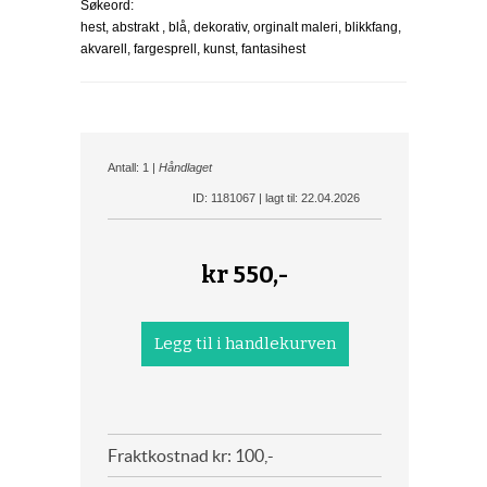
Søkeord:
hest, abstrakt , blå, dekorativ, orginalt maleri, blikkfang,
akvarell, fargesprell, kunst, fantasihest
Antall: 1 |
Håndlaget
ID: 1181067 | lagt til: 22.04.2026
kr
550,-
Fraktkostnad kr: 100,-