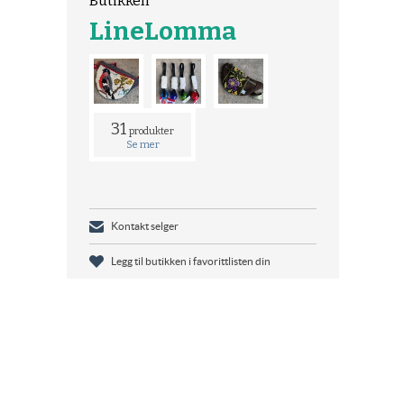
Butikken
LineLomma
31
produkter
Se mer
Kontakt selger
Legg til butikken i favorittlisten din