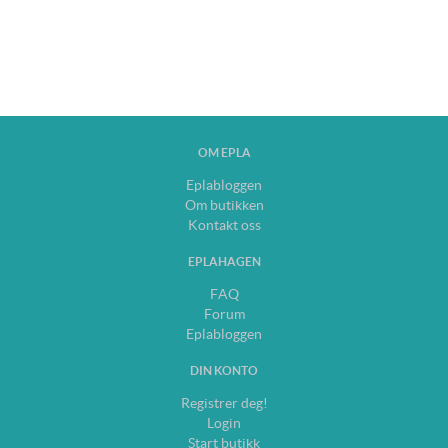
OM EPLA
Eplabloggen
Om butikken
Kontakt oss
EPLAHAGEN
FAQ
Forum
Eplabloggen
DIN KONTO
Registrer deg!
Login
Start butikk