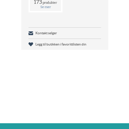
173
produkter
Se mer
Kontakt selger
Legg til butikken i favorittlisten din