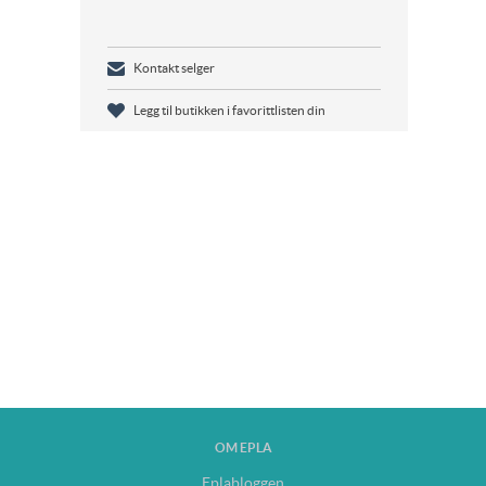
Kontakt selger
Legg til butikken i favorittlisten din
OM EPLA
Eplabloggen