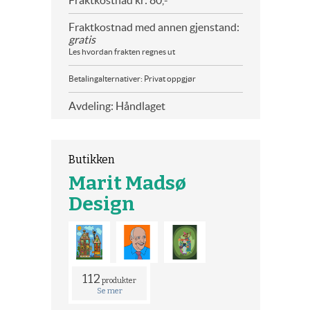
Fraktkostnad kr: 80,-
Fraktkostnad med annen gjenstand:
gratis
Les hvordan frakten regnes ut
Betalingalternativer: Privat oppgjør
Avdeling: Håndlaget
Butikken
Marit Madsø
Design
112
produkter
Se mer