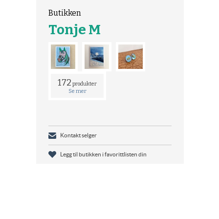
Butikken
Tonje M
172
produkter
Se mer
Kontakt selger
Legg til butikken i favorittlisten din