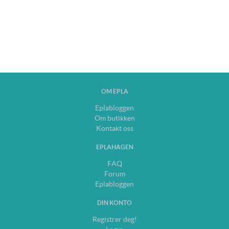
OM EPLA
Eplabloggen
Om butikken
Kontakt oss
EPLAHAGEN
FAQ
Forum
Eplabloggen
DIN KONTO
Registrer deg!