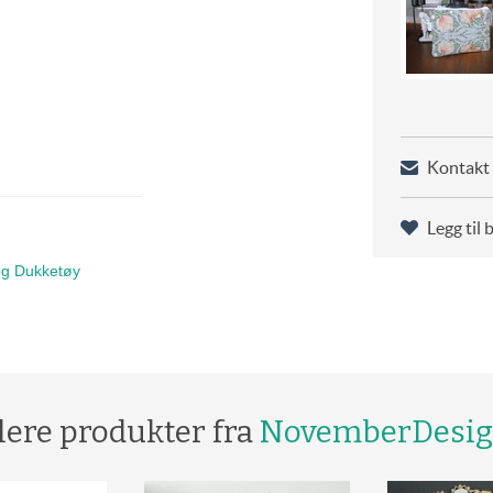
Kontakt 
Legg til 
og Dukketøy
lere produkter fra
NovemberDesi