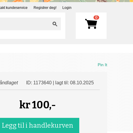
akt kundeservice
Registrer deg!
Login
0
Pin It
åndlaget
ID: 1173640 | lagt til: 08.10.2025
kr
100,-