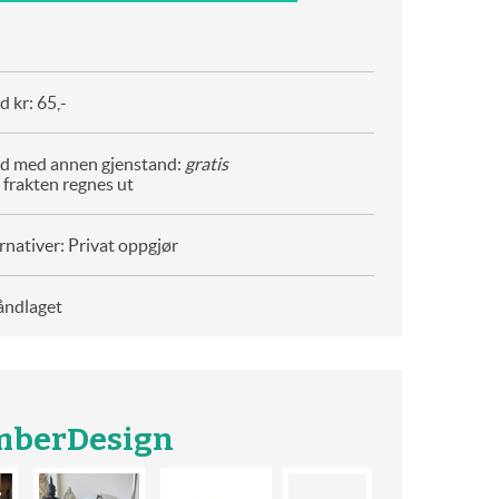
 kr: 65,-
d med annen gjenstand:
gratis
 frakten regnes ut
rnativer: Privat oppgjør
åndlaget
mberDesign