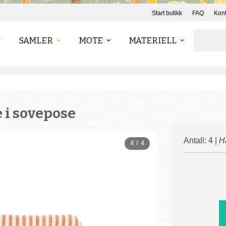
Start butikk
FAQ
Kont
SAMLER
MOTE
MATERIELL
 i sovepose
Antall: 4 |
H
4 / 4