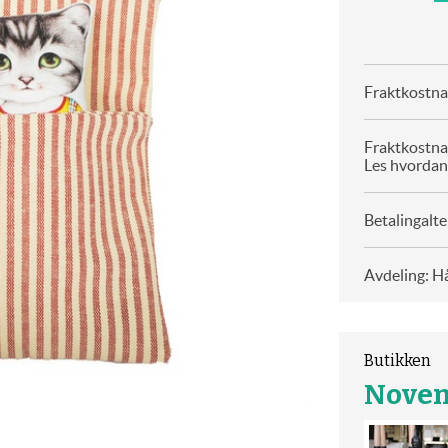
Fraktkostnad
Fraktkostna
Les hvordan
Betalingalte
Avdeling: H
Butikken
Nove