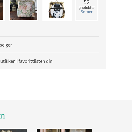
52
produkter
Se mer
selger
butikken i favorittlisten din
gn