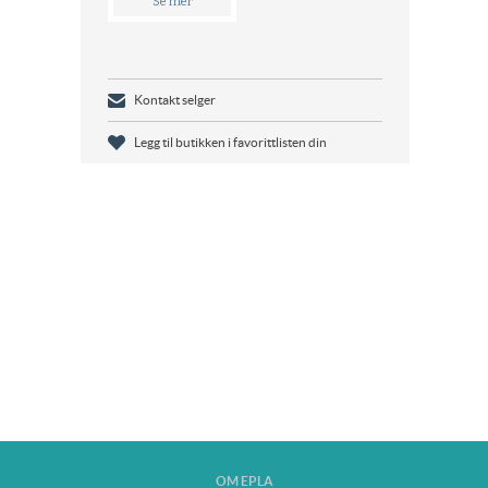
Se mer
Kontakt selger
Legg til butikken i favorittlisten din
OM EPLA