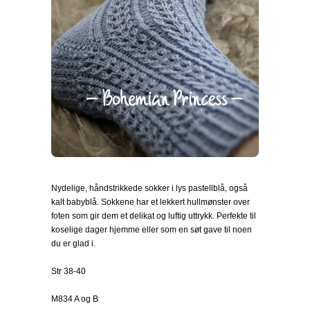
Nydelige, håndstrikkede sokker i lys pastellblå, også
kalt babyblå. Sokkene har et lekkert hullmønster over
foten som gir dem et delikat og luftig uttrykk. Perfekte til
koselige dager hjemme eller som en søt gave til noen
du er glad i.
Str 38-40
M834 A og B