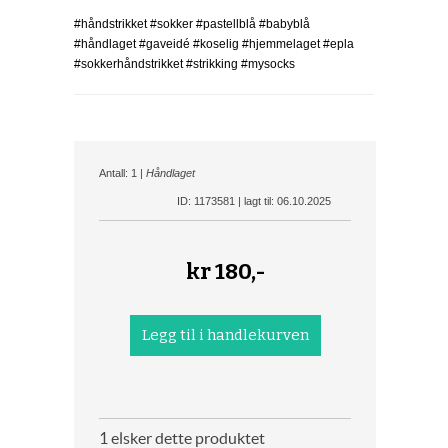
#håndstrikket #sokker #pastellblå #babyblå
#håndlaget #gaveidé #koselig #hjemmelaget #epla
#sokkerhåndstrikket #strikking #mysocks
Antall: 1 |
Håndlaget
ID: 1173581 | lagt til: 06.10.2025
kr
180,-
1 elsker dette produktet