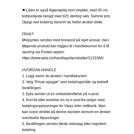
❤ Liljen er også tilgjengelig som smykke, med 45 cm
kobberkjede belagt med 925 sterling sølv. Samme pris.
Oppgi ved betaling dersom du heller ønsker dette.
FRAKT
Ørepynten sendes med brevpost på eget ansvar, men
følgende produkt kan legges til i handlekurven for å få
sporing via Posten-appen:
https://www.epla.no/handlaget/produkter/1133366/
HVORDAN HANDLE
1. Legg varen du ønsker i handlekurven.
2. Velg "Privat oppgjør" som betalingsmåte og bekreft
bestillingen.
3. Epla sender ut en ordrebekreftelse på e-post.
4. Kort tid etter kommer en ny e-post fra selger med
betalingsopplysninger for Vipps eller nettbank. Man
kan svare direkte på denne eposten dersom en ønsker
eventuelle tilpasninger.
5. Bestillingen sendes første virkedag etter registrert
betaling.