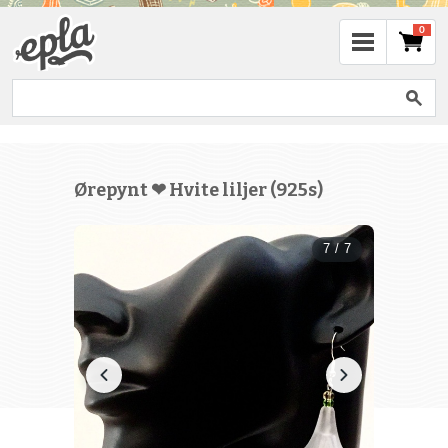
0
Ørepynt ❤ Hvite liljer (925s)
7 / 7