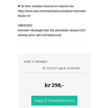
❤ Se flere smykker insoirert av naturen her:
https://www.epla.no/shops/dalrosa/naturen-blomster-
blader-trr/
SØKEORD
blomster håndlaget liljer lilly øredobber ørepynt 925
sterling silver sølv hvit liljekonvall
Antall: 3 |
Håndlaget
ID: 1171217 | lagt til: 15.08.2025
kr
298,-