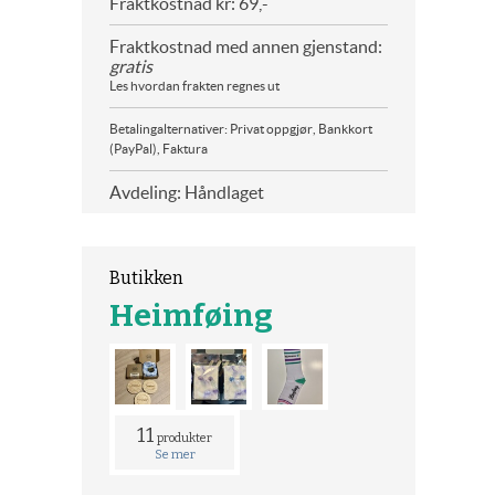
Fraktkostnad kr: 69,-
Fraktkostnad med annen gjenstand:
gratis
Les hvordan frakten regnes ut
Betalingalternativer: Privat oppgjør, Bankkort
(PayPal), Faktura
Avdeling: Håndlaget
Butikken
Heimføing
11
produkter
Se mer