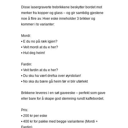
Disse lasergraverte trebrikkene beskytter bordet mot
merker fra kopper og glass – og gir samtidig gjestene
noe å flire av. Hver eske inneholder 3 brikker og
kommer i to varianter:
Mordi:
• E du no på ræk igjen?
• Veit mordi at du e her?
• Hut deg heim!
Fardin:
• Veit fardin at du e her?
• Du sku ha vært drefsa over øyrstolan!
• No ska du bære gå heim før vi blir uførlekt
Brikkene leveres i en søt gaveeske – perfekt som gave
eller bare for å skape god stemning rundt kaffebordet.
Pris:
• 200 kr per eske
• 400 kr for pakke med begge variantene (Mordi +
Fardin)