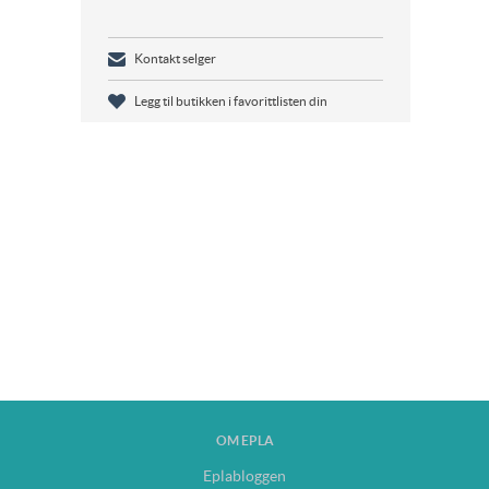
Kontakt selger
Legg til butikken i favorittlisten din
OM EPLA
Eplabloggen