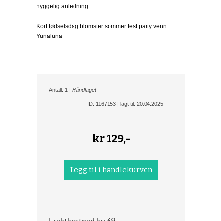
hyggelig anledning.
Kort fødselsdag blomster sommer fest party venn
Yunaluna
Antall: 1 |
Håndlaget
ID: 1167153 | lagt til: 20.04.2025
kr
129,-
Fraktkostnad kr: 69,-