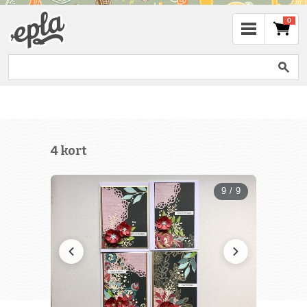
0
4 kort
9 / 9