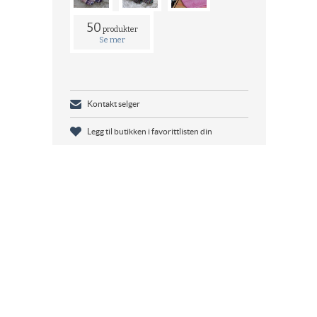
50
produkter
Se mer
Kontakt selger
Legg til butikken i favorittlisten din