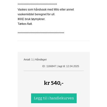
*********************************
Vaskes som håndvask med Milo eller annet
vaskemiddel beregnet for ull.
IKKE bruk tøymykner.
Tørkes flatt.
***************************************
Antall: 1 |
Håndlaget
ID: 1166847 | lagt til: 12.04.2025
kr
540,-