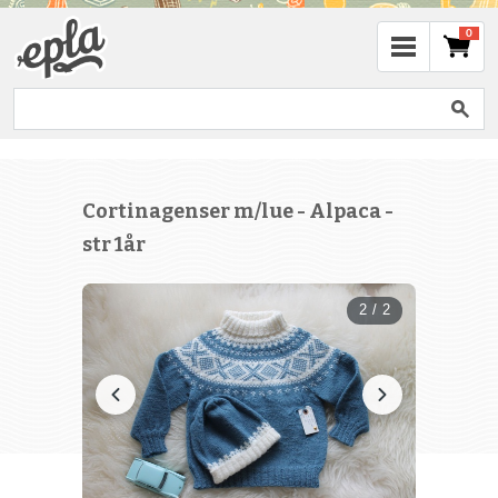
0
Cortinagenser m/lue - Alpaca -
str 1år
2 / 2