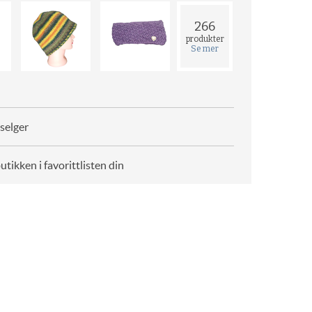
266
produkter
Se mer
selger
butikken i favorittlisten din