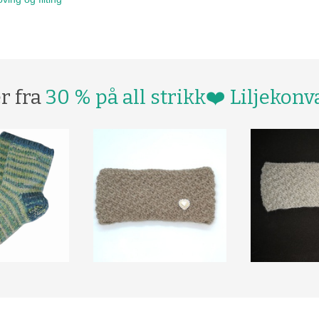
r fra
30 % på all strikk❤️ Liljekonv