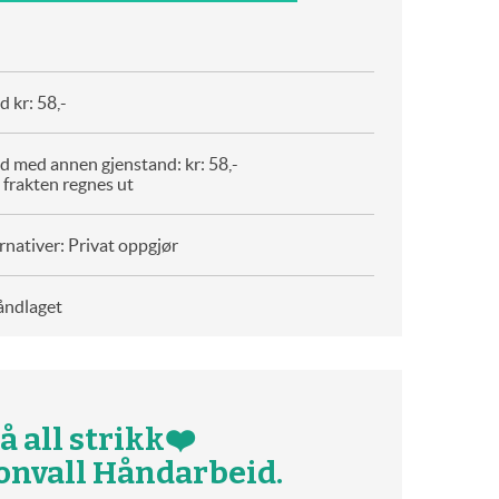
 kr: 58,-
d med annen gjenstand: kr: 58,-
 frakten regnes ut
rnativer: Privat oppgjør
åndlaget
å all strikk❤️
konvall Håndarbeid.