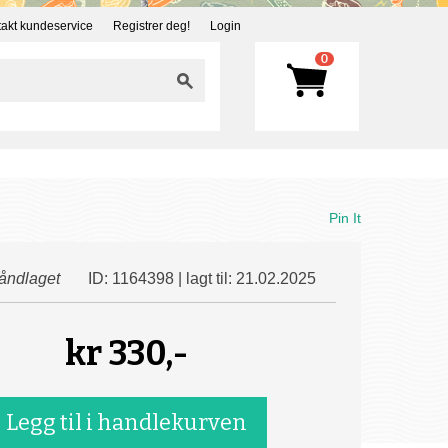
akt kundeservice
Registrer deg!
Login
0
Pin It
åndlaget
ID: 1164398 | lagt til: 21.02.2025
kr
330,-