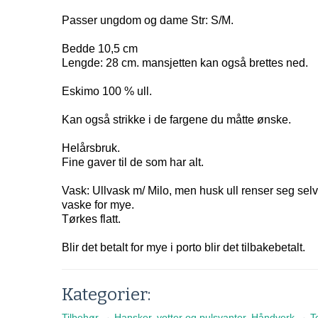
Passer ungdom og dame Str: S/M.
Bedde 10,5 cm
Lengde: 28 cm. mansjetten kan også brettes ned.
Eskimo 100 % ull.
Kan også strikke i de fargene du måtte ønske.
Helårsbruk.
Fine gaver til de som har alt.
Vask: Ullvask m/ Milo, men husk ull renser seg selv
vaske for mye.
Tørkes flatt.
Blir det betalt for mye i porto blir det tilbakebetalt.
Kategorier:
Tilbehør
→
Hansker, votter og pulsvanter
,
Håndverk
→
T